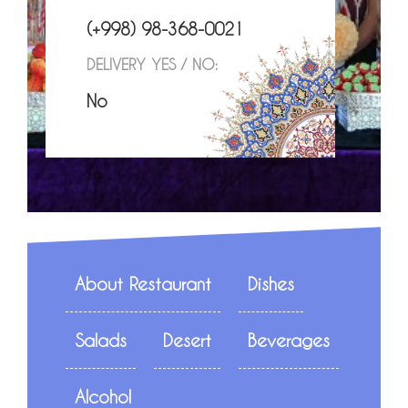
(+998) 98-368-0021
DELIVERY YES / NO:
No
About Restaurant
Dishes
Salads
Desert
Beverages
Alcohol