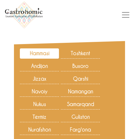
Hammasi
Toshkent
Andijon
Buxoro
Jizzax
Qarshi
Navoiy
Namangan
Nukus
Samarqand
Termiz
Guliston
Nurafshon
Farg'ona