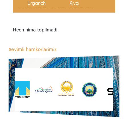
Urganch
Xiva
Hech nima topilmadi.
Sevimli hamkorlarimiz