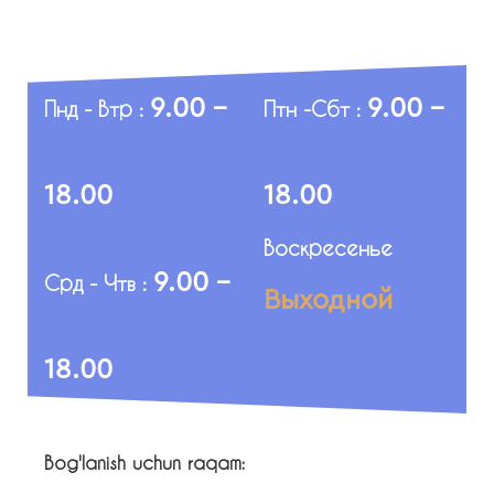
9.00 -
9.00 -
Пнд - Втр :
Птн -Сбт :
18.00
18.00
Воскресенье
9.00 -
Срд - Чтв :
Выходной
18.00
Bog'lanish uchun raqam: