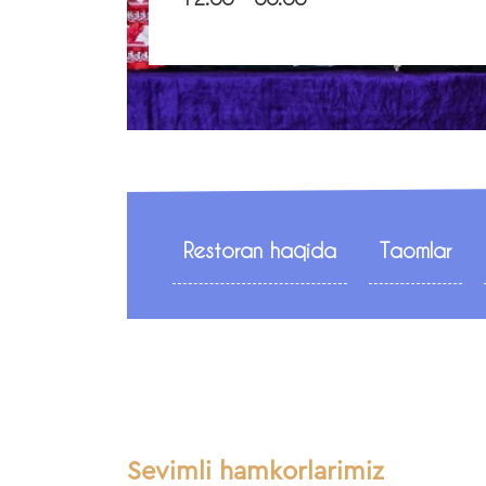
Restoran haqida
Taomlar
Sevimli hamkorlarimiz