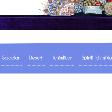
Saladlar
Desert
Ichimliklar
Spirtli ichimlikla