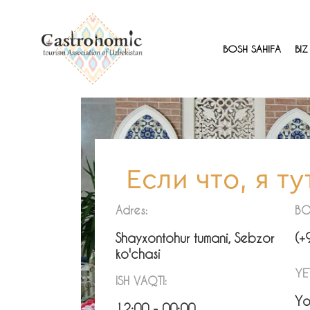
BOSH SAHIFA
BI
Если что, я ту
Adres:
BO
Shayxontohur tumani, Sebzor
(+
ko'chasi
YE
ISH VAQTI:
Yo
12:00 - 00:00