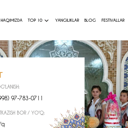
Z HAQIMIZDA
TOP 10
YANGILIKLAR
BLOG
FESTIVALLAR
т
G'LANISH:
998) 97-783-0711
TKAZISH BOR / YO'Q:
'q