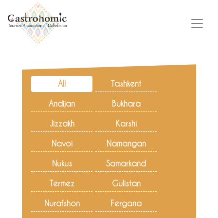
All
Tashkent
Andijan
Bukhara
Jizzakh
Karshi
Navoi
Namangan
Nukus
Samarkand
Termez
Gulistan
Nurafshon
Fergana