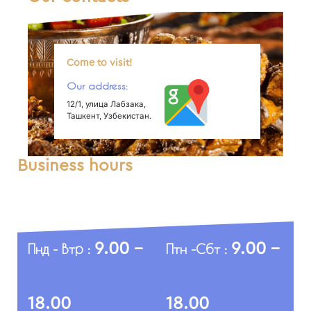
Come to visit!
Our address:
12/1, улица Лабзака,
Ташкент, Узбекистан.
Business hours
9.00 -
9.00 -
Пнд - Втр :
Птн -Сбт :
18.00
18.00