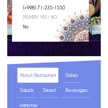
(+998) 71-235-1550
DELIVERY YES / NO:
No
About Restaurant
Dishes
Salads
Desert
Beverages
напитки