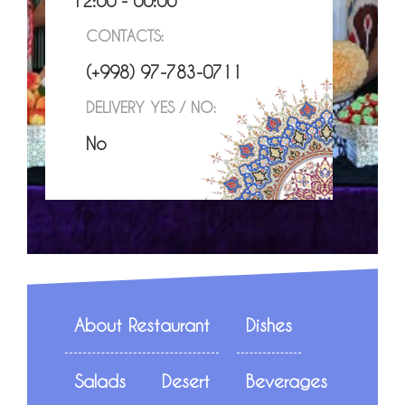
12:00 - 00:00
CONTACTS:
(+998) 97-783-0711
DELIVERY YES / NO:
No
About Restaurant
Dishes
Salads
Desert
Beverages