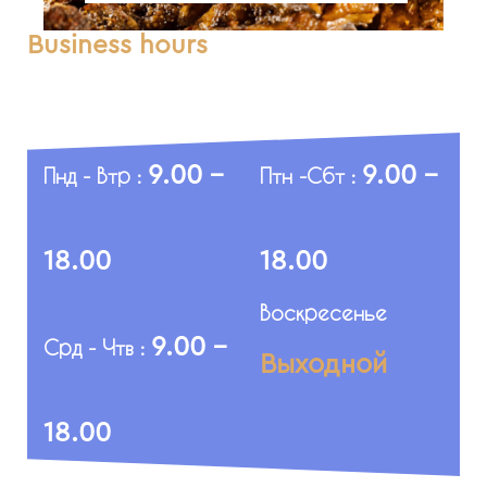
Business hours
9.00 -
9.00 -
Пнд - Втр :
Птн -Сбт :
18.00
18.00
Воскресенье
9.00 -
Срд - Чтв :
Выходной
18.00